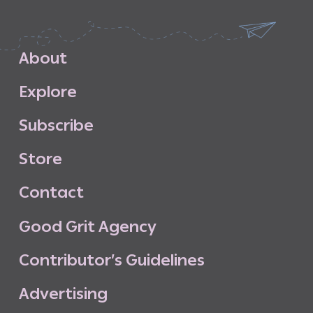
A
b
o
u
t
E
x
p
l
o
r
e
S
u
b
s
c
r
i
b
e
S
t
o
r
e
C
o
n
t
a
c
t
G
o
o
d
G
r
i
t
A
g
e
n
c
y
C
o
n
t
r
i
b
u
t
o
r
’
s
G
u
i
d
e
l
i
n
e
s
A
d
v
e
r
t
i
s
i
n
g